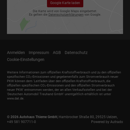
Google Karte laden
Die Karte wird von Google Maps eingebettet.
Es gelten die
Datenschutzerklärungen
von Google.
Anmelden
Impressum
AGB
Datenschutz
Cookie-Einstellungen
Weitere Informationen zum offiziellen Kraftstoffverbrauch und zu den offiziellen
spezifischen CO
-Emissionen und gegebenenfalls zum Stromverbrauch neuer
2
PKW können dem 'Leitfaden über den offiziellen Kraftstoffverbrauch, die
offiziellen spezifischen CO
-Emissionen und den offiziellen Stromverbrauch
2
neuer PKW' entnommen werden, der an allen Verkaufsstellen und bei der
'Deutschen Automobil Treuhand GmbH' unentgeltlich erhältlich ist unter
www.dat.de.
© 2026
Autohaus Thieme GmbH
,
Hambrocker Straße 80
,
29525
Uelzen,
+49 581 907711-0
Powered by Autrado