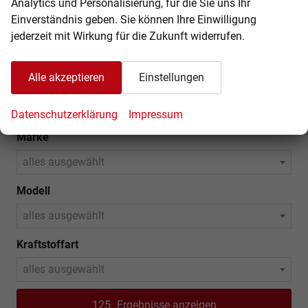
Analytics und Personalisierung, für die Sie uns Ihr
Einverständnis geben. Sie können Ihre Einwilligung
jederzeit mit Wirkung für die Zukunft widerrufen.
«
1
2
3
4
»
Alle akzeptieren
Einstellungen
FAHRZEUGNAVIGATION
Datenschutzerklärung
Impressum
Marke
alles ausgewählt
Modell
alles ausgewählt
Kraftstoffart
alles ausgewählt
125
Ergebnisse anzeigen