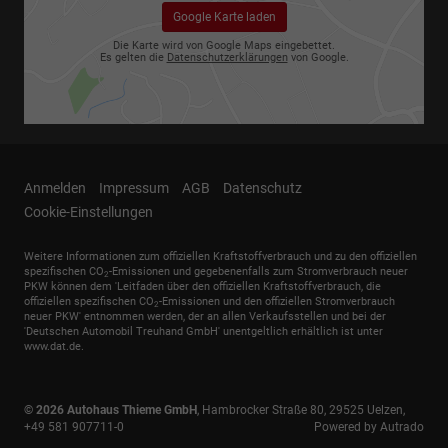
Google Karte laden
Die Karte wird von Google Maps eingebettet.
Es gelten die
Datenschutzerklärungen
von Google.
Anmelden
Impressum
AGB
Datenschutz
Cookie-Einstellungen
Weitere Informationen zum offiziellen Kraftstoffverbrauch und zu den offiziellen
spezifischen CO
-Emissionen und gegebenenfalls zum Stromverbrauch neuer
2
PKW können dem 'Leitfaden über den offiziellen Kraftstoffverbrauch, die
offiziellen spezifischen CO
-Emissionen und den offiziellen Stromverbrauch
2
neuer PKW' entnommen werden, der an allen Verkaufsstellen und bei der
'Deutschen Automobil Treuhand GmbH' unentgeltlich erhältlich ist unter
www.dat.de.
© 2026
Autohaus Thieme GmbH
,
Hambrocker Straße 80
,
29525
Uelzen,
+49 581 907711-0
Powered by Autrado