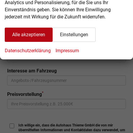
Telefon
Analytics und Personalisierung, für die Sie uns Ihr
Einverständnis geben. Sie können Ihre Einwilligung
jederzeit mit Wirkung für die Zukunft widerrufen.
*
E-Mail
Alle akzeptieren
Einstellungen
Anschrift
Datenschutzerklärung
Impressum
Interesse am Fahrzeug
*
Preisvorstellung
Ich willige ein, dass die Autohaus Thieme GmbH die von mir
übermittelten Informationen und Kontaktdaten dazu verwendet, um