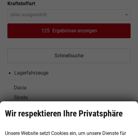
Kraftstoffart
alles ausgewählt
125
Ergebnisse anzeigen
Schnellsuche
Lagerfahrzeuge
Dacia
Skoda
Wir respektieren Ihre Privatsphäre
Bestellfahrzeuge
Gebrauchtfahrzeuge
Unsere Website setzt Cookies ein, um unsere Dienste für