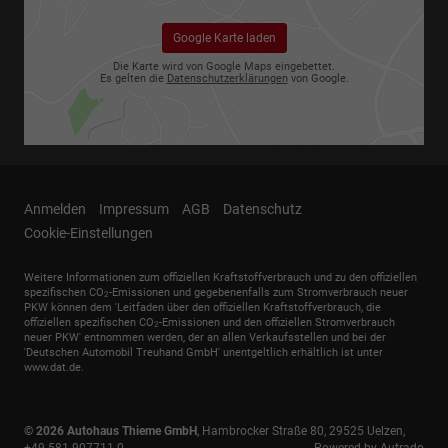
Google Karte laden
Die Karte wird von Google Maps eingebettet.
Es gelten die
Datenschutzerklärungen
von Google.
Anmelden
Impressum
AGB
Datenschutz
Cookie-Einstellungen
Weitere Informationen zum offiziellen Kraftstoffverbrauch und zu den offiziellen
spezifischen CO
-Emissionen und gegebenenfalls zum Stromverbrauch neuer
2
PKW können dem 'Leitfaden über den offiziellen Kraftstoffverbrauch, die
offiziellen spezifischen CO
-Emissionen und den offiziellen Stromverbrauch
2
neuer PKW' entnommen werden, der an allen Verkaufsstellen und bei der
'Deutschen Automobil Treuhand GmbH' unentgeltlich erhältlich ist unter
www.dat.de.
© 2026
Autohaus Thieme GmbH
,
Hambrocker Straße 80
,
29525
Uelzen,