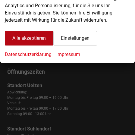
Analytics und Personalisierung, für die Sie uns Ihr
Einverständnis geben. Sie können Ihre Einwilligung
jederzeit mit Wirkung für die Zukunft widerrufen.
Alle akzeptieren
Einstellungen
Das Autohaus Thieme ist eines der ältesten und führenden
Datenschutzerklärung
Impressum
markenungebundenen Autohäuser in Norddeutschland.
Öffnungszeiten
Standort Uelzen
Abwicklung:
Montag bis Freitag 09:00 – 16:00 Uhr
Verkauf:
Montag bis Freitag 09:00 – 17:00 Uhr
Samstag 09:00 - 13:00 Uhr
Standort Suhlendorf