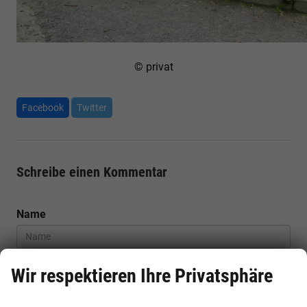
© privat
Facebook
Twitter
Schreibe einen Kommentar
Name
Wir respektieren Ihre Privatsphäre
E-Mail