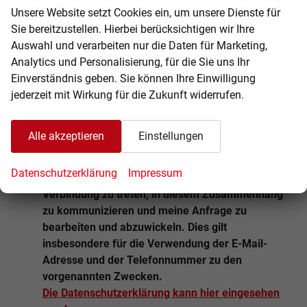
Unsere Website setzt Cookies ein, um unsere Dienste für
Sie bereitzustellen. Hierbei berücksichtigen wir Ihre
Kommentar
Auswahl und verarbeiten nur die Daten für Marketing,
Analytics und Personalisierung, für die Sie uns Ihr
Einverständnis geben. Sie können Ihre Einwilligung
jederzeit mit Wirkung für die Zukunft widerrufen.
Ich willige ein, dass die Autohaus Thieme GmbH
Alle akzeptieren
Einstellungen
die von mir übermittelten Informationen und
Kontaktdaten dazu verwendet, um mit mir
Datenschutzerklärung
Impressum
anlässlich meiner Kontaktaufnahme in
Verbindung zu treten, in diesem Zusammenhang
zu kommunizieren und meine Anfrage zu
bearbeiten und abzuwickeln. Dies gilt
insbesondere für die Verwendung der E-Mail-
Adresse und der Telefonnummer zu den
vorgenannten Zwecken.
Die Datenschutzerklärung kann hier eingesehen