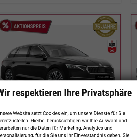
Wir respektieren Ihre Privatsphäre
nsere Website setzt Cookies ein, um unsere Dienste für Sie
Skoda Octavia Combi
ereitzustellen. Hierbei berücksichtigen wir Ihre Auswahl und
Edition 116PS TSI DSG - Matrix-LED/RFK/ACC/Lodge/FSH/5J Garantie
erarbeiten nur die Daten für Marketing, Analytics und
unverbindliche Lieferzeit:
4 Monate
Neuwagen
ersonalisierung, für die Sie uns Ihr Einverständnis geben. Sie