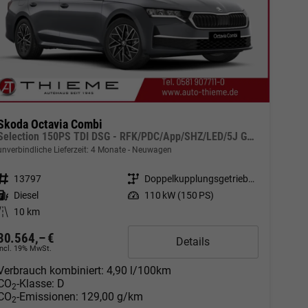
Skoda Octavia Combi
Selection 150PS TDI DSG - RFK/PDC/App/SHZ/LED/5J Garantie
unverbindliche Lieferzeit:
4 Monate
Neuwagen
Fahrzeugnr.
13797
Getriebe
Doppelkupplungsgetriebe (DSG)
Kraftstoff
Diesel
Leistung
110 kW (150 PS)
Kilometerstand
10 km
30.564,– €
Details
incl. 19% MwSt.
Verbrauch kombiniert:
4,90 l/100km
CO
-Klasse:
D
2
CO
-Emissionen:
129,00 g/km
2