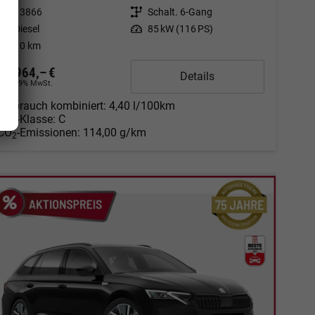
Fahrzeugnr.
13866
Getriebe
Schalt. 6-Gang
Kraftstoff
Diesel
Leistung
85 kW (116 PS)
Kilometerstand
10 km
30.964,– €
Details
incl. 19% MwSt.
Verbrauch kombiniert:
4,40 l/100km
CO
-Klasse:
C
2
CO
-Emissionen:
114,00 g/km
2