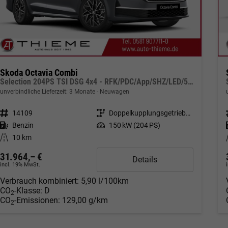
Skoda Octavia Combi
Selection 204PS TSI DSG 4x4 - RFK/PDC/App/SHZ/LED/5J Garantie
unverbindliche Lieferzeit:
3 Monate
Neuwagen
Fahrzeugnr.
14109
Getriebe
Doppelkupplungsgetriebe (DSG)
Kraftstoff
Benzin
Leistung
150 kW (204 PS)
Kilometerstand
10 km
31.964,– €
Details
incl. 19% MwSt.
Verbrauch kombiniert:
5,90 l/100km
CO
-Klasse:
D
2
CO
-Emissionen:
129,00 g/km
2