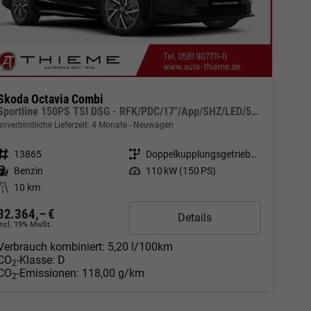
Skoda Octavia Combi
Sportline 150PS TSI DSG - RFK/PDC/17"/App/SHZ/LED/5J Garantie
unverbindliche Lieferzeit:
4 Monate
Neuwagen
Fahrzeugnr.
13865
Getriebe
Doppelkupplungsgetriebe (DSG)
Kraftstoff
Benzin
Leistung
110 kW (150 PS)
Kilometerstand
10 km
32.364,– €
Details
incl. 19% MwSt.
Verbrauch kombiniert:
5,20 l/100km
CO
-Klasse:
D
2
CO
-Emissionen:
118,00 g/km
2