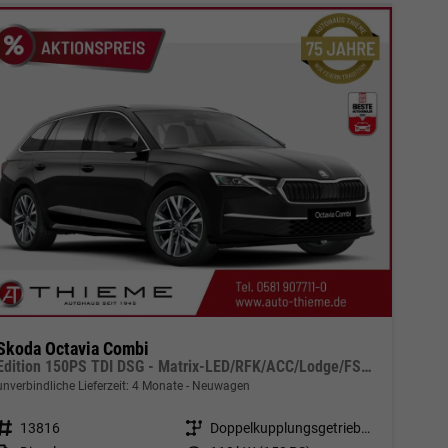
Skoda Octavia Combi
Edition 150PS TDI DSG - Matrix-LED/RFK/ACC/Lodge/FSH/5J Garantie
unverbindliche Lieferzeit:
4 Monate
Neuwagen
Fahrzeugnr.
13816
Getriebe
Doppelkupplungsgetriebe (DSG)