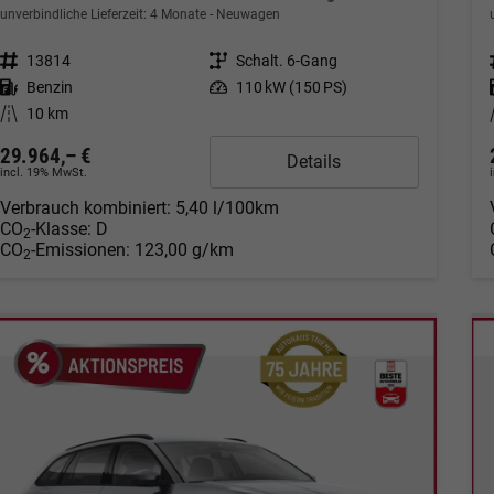
unverbindliche Lieferzeit:
4 Monate
Neuwagen
Fahrzeugnr.
13814
Getriebe
Schalt. 6-Gang
Kraftstoff
Benzin
Leistung
110 kW (150 PS)
Kilometerstand
10 km
29.964,– €
Details
incl. 19% MwSt.
Verbrauch kombiniert:
5,40 l/100km
CO
-Klasse:
D
2
CO
-Emissionen:
123,00 g/km
2