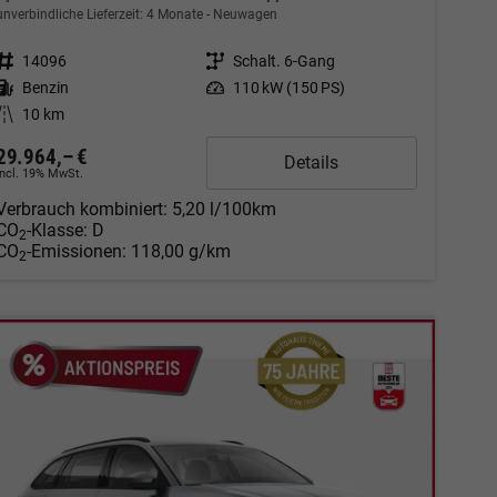
unverbindliche Lieferzeit:
4 Monate
Neuwagen
Fahrzeugnr.
14096
Getriebe
Schalt. 6-Gang
Kraftstoff
Benzin
Leistung
110 kW (150 PS)
Kilometerstand
10 km
29.964,– €
Details
incl. 19% MwSt.
Verbrauch kombiniert:
5,20 l/100km
CO
-Klasse:
D
2
CO
-Emissionen:
118,00 g/km
2