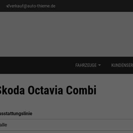
verkauf@auto-thieme.de
FAHRZEUGE
KUNDENSER
Skoda Octavia Combi
sstattungslinie