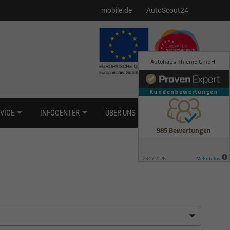
mobile.de
AutoScout24
VICE
INFOCENTER
ÜBER UNS
KONTAKT