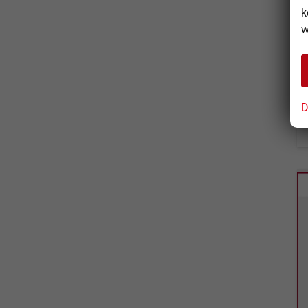
k
w
D