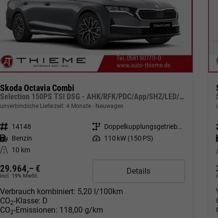
Skoda Octavia Combi
Selection 150PS TSI DSG - AHK/RFK/PDC/App/SHZ/LED/5J Garantie
unverbindliche Lieferzeit:
4 Monate
Neuwagen
Fahrzeugnr.
14148
Getriebe
Doppelkupplungsgetriebe (DSG)
Kraftstoff
Benzin
Leistung
110 kW (150 PS)
Kilometerstand
10 km
29.964,– €
Details
incl. 19% MwSt.
Verbrauch kombiniert:
5,20 l/100km
CO
-Klasse:
D
2
CO
-Emissionen:
118,00 g/km
2