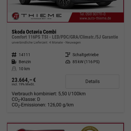
Skoda Octavia Combi
Comfort 116PS TSI - LED/PDC/GRA/Climatr./5J Garantie
unverbindliche Lieferzeit:
4 Monate
Neuwagen
Fahrzeugnr.
14111
Getriebe
Schaltgetriebe
Kraftstoff
Benzin
Leistung
85 kW (116 PS)
Kilometerstand
10 km
23.664,– €
Details
incl. 19% MwSt.
Verbrauch kombiniert:
5,50 l/100km
CO
-Klasse:
D
2
CO
-Emissionen:
126,00 g/km
2