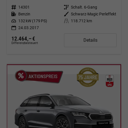
Fahrzeugnr.
14301
Getriebe
Schalt. 6-Gang
Kraftstoff
Benzin
Außenfarbe
Schwarz-Magic Perleffekt
Leistung
132 kW (179 PS)
Kilometerstand
118.712 km
24.03.2017
12.464,– €
Details
Differenzbesteuert