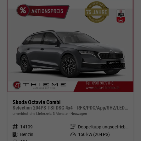
Skoda Octavia Combi
Selection 204PS TSI DSG 4x4 - RFK/PDC/App/SHZ/LED/5J Garantie
unverbindliche Lieferzeit:
3 Monate
Neuwagen
Fahrzeugnr.
14109
Getriebe
Doppelkupplungsgetriebe (DSG)
Kraftstoff
Benzin
Leistung
150 kW (204 PS)