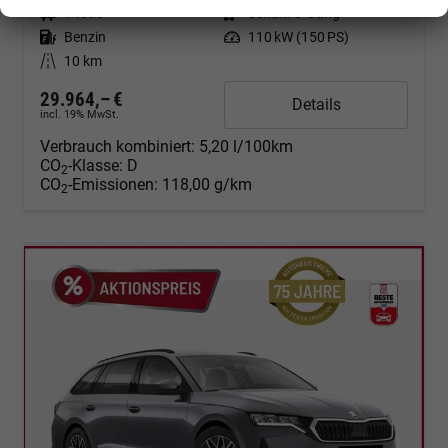
Fahrzeugnr.
14096
Getriebe
Schalt. 6-Gang
Kraftstoff
Benzin
Leistung
110 kW (150 PS)
Kilometerstand
10 km
29.964,– €
Details
incl. 19% MwSt.
Verbrauch kombiniert:
5,20 l/100km
CO
-Klasse:
D
2
CO
-Emissionen:
118,00 g/km
2