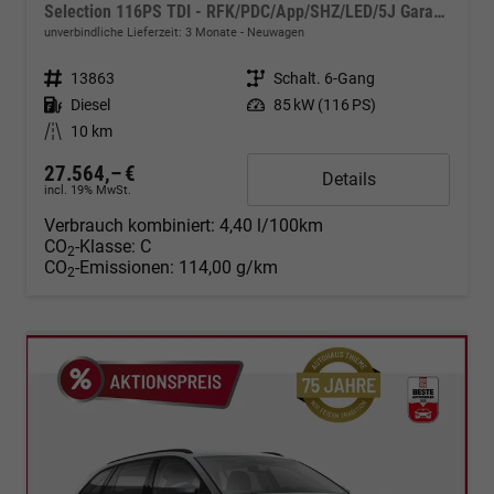
Selection 116PS TDI - RFK/PDC/App/SHZ/LED/5J Garantie
unverbindliche Lieferzeit:
3 Monate
Neuwagen
Fahrzeugnr.
13863
Getriebe
Schalt. 6-Gang
Kraftstoff
Diesel
Leistung
85 kW (116 PS)
Kilometerstand
10 km
27.564,– €
Details
incl. 19% MwSt.
Verbrauch kombiniert:
4,40 l/100km
CO
-Klasse:
C
2
CO
-Emissionen:
114,00 g/km
2