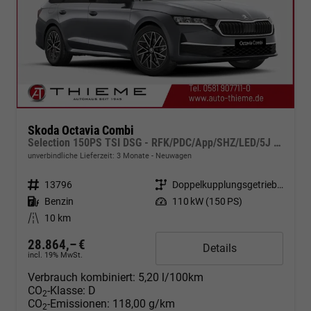
Skoda Octavia Combi
Selection 150PS TSI DSG - RFK/PDC/App/SHZ/LED/5J Garantie
unverbindliche Lieferzeit:
3 Monate
Neuwagen
Fahrzeugnr.
13796
Getriebe
Doppelkupplungsgetriebe (DSG)
Kraftstoff
Benzin
Leistung
110 kW (150 PS)
Kilometerstand
10 km
28.864,– €
Details
incl. 19% MwSt.
Verbrauch kombiniert:
5,20 l/100km
CO
-Klasse:
D
2
CO
-Emissionen:
118,00 g/km
2