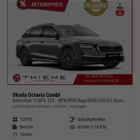
Skoda Octavia Combi
Selection 116PS TSI - RFK/PDC/App/SHZ/LED/5J Garantie
unverbindliche Lieferzeit:
3 Monate
Neuwagen
Fahrzeugnr.
13793
Getriebe
Schaltgetriebe
Kraftstoff
Benzin
Leistung
85 kW (116 PS)
Kilometerstand
10 km