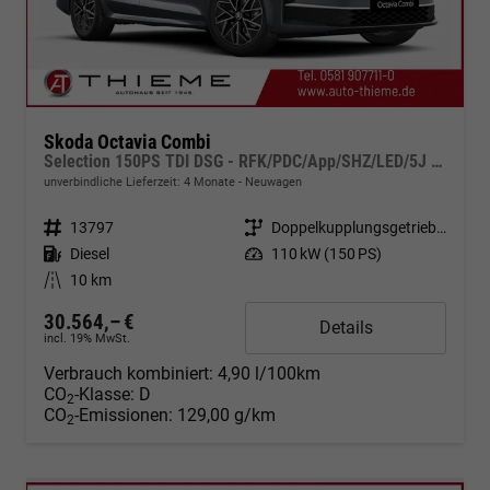
Skoda Octavia Combi
Selection 150PS TDI DSG - RFK/PDC/App/SHZ/LED/5J Garantie
unverbindliche Lieferzeit:
4 Monate
Neuwagen
Fahrzeugnr.
13797
Getriebe
Doppelkupplungsgetriebe (DSG)
Kraftstoff
Diesel
Leistung
110 kW (150 PS)
Kilometerstand
10 km
30.564,– €
Details
incl. 19% MwSt.
Verbrauch kombiniert:
4,90 l/100km
CO
-Klasse:
D
2
CO
-Emissionen:
129,00 g/km
2