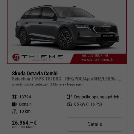
Skoda Octavia Combi
Selection 116PS TSI DSG - RFK/PDC/App/SHZ/LED/5J Garantie
unverbindliche Lieferzeit:
3 Monate
Neuwagen
Fahrzeugnr.
13794
Getriebe
Doppelkupplungsgetriebe (DSG)
Kraftstoff
Benzin
Leistung
85 kW (116 PS)
Kilometerstand
10 km
26.964,– €
Details
incl. 19% MwSt.