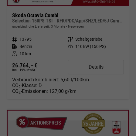
Skoda Octavia Combi
Selection 150PS TSI - RFK/PDC/App/SHZ/LED/5J Garantie
unverbindliche Lieferzeit:
3 Monate
Neuwagen
Fahrzeugnr.
13795
Getriebe
Schaltgetriebe
Kraftstoff
Benzin
Leistung
110 kW (150 PS)
Kilometerstand
10 km
26.764,– €
Details
incl. 19% MwSt.
Verbrauch kombiniert:
5,60 l/100km
CO
-Klasse:
D
2
CO
-Emissionen:
127,00 g/km
2