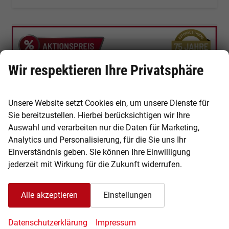
Wir respektieren Ihre Privatsphäre
Unsere Website setzt Cookies ein, um unsere Dienste für
Sie bereitzustellen. Hierbei berücksichtigen wir Ihre
Auswahl und verarbeiten nur die Daten für Marketing,
Analytics und Personalisierung, für die Sie uns Ihr
Einverständnis geben. Sie können Ihre Einwilligung
jederzeit mit Wirkung für die Zukunft widerrufen.
Skoda Octavia Combi
Alle akzeptieren
Einstellungen
Sportline 150PS TSI - RFK/PDC/17"/App/SHZ/LED/5J Garantie
unverbindliche Lieferzeit:
4 Monate
Neuwagen
Datenschutzerklärung
Impressum