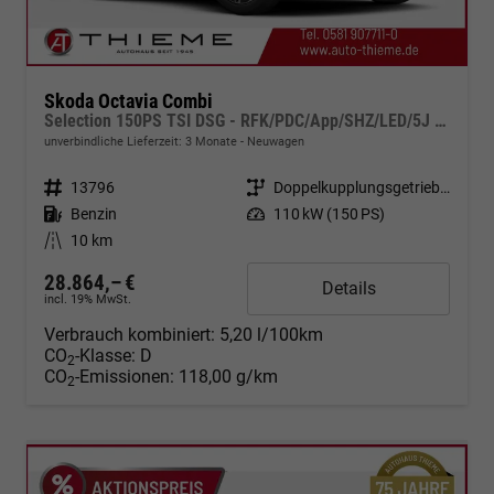
Skoda Octavia Combi
Selection 150PS TSI DSG - RFK/PDC/App/SHZ/LED/5J Garantie
unverbindliche Lieferzeit:
3 Monate
Neuwagen
Fahrzeugnr.
13796
Getriebe
Doppelkupplungsgetriebe (DSG)
Kraftstoff
Benzin
Leistung
110 kW (150 PS)
Kilometerstand
10 km
28.864,– €
Details
incl. 19% MwSt.
Verbrauch kombiniert:
5,20 l/100km
CO
-Klasse:
D
2
CO
-Emissionen:
118,00 g/km
2