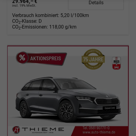
29.964,– €
Details
incl. 19% MwSt.
Verbrauch kombiniert:
5,20 l/100km
CO
-Klasse:
D
2
CO
-Emissionen:
118,00 g/km
2