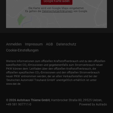
Google Karte laden
Die Karte wird von Google Maps eingebettet.
Es gelten die
Datenschutzerklärungen
von Google.
Anmelden
Impressum
AGB
Datenschutz
Cookie-Einstellungen
Weitere Informationen zum offiziellen Kraftstoffverbrauch und zu den offiziellen
spezifischen CO
-Emissionen und gegebenenfalls zum Stromverbrauch neuer
2
PKW können dem 'Leitfaden über den offiziellen Kraftstoffverbrauch, die
offiziellen spezifischen CO
-Emissionen und den offiziellen Stromverbrauch
2
neuer PKW' entnommen werden, der an allen Verkaufsstellen und bei der
'Deutschen Automobil Treuhand GmbH' unentgeltlich erhältlich ist unter
www.dat.de.
© 2026
Autohaus Thieme GmbH
,
Hambrocker Straße 80
,
29525
Uelzen,
+49 581 907711-0
Powered by Autrado