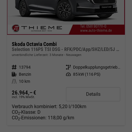
Skoda Octavia Combi
Selection 116PS TSI DSG - RFK/PDC/App/SHZ/LED/5J Garantie
unverbindliche Lieferzeit:
3 Monate
Neuwagen
Fahrzeugnr.
13794
Getriebe
Doppelkupplungsgetriebe (DSG)
Kraftstoff
Benzin
Leistung
85 kW (116 PS)
Kilometerstand
10 km
26.964,– €
Details
incl. 19% MwSt.
Verbrauch kombiniert:
5,20 l/100km
CO
-Klasse:
D
2
CO
-Emissionen:
118,00 g/km
2