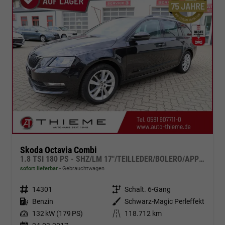
Skoda Octavia Combi
1.8 TSI 180 PS - SHZ/LM 17"/TEILLEDER/BOLERO/APP/PDC
sofort lieferbar
Gebrauchtwagen
Fahrzeugnr.
14301
Getriebe
Schalt. 6-Gang
Kraftstoff
Benzin
Außenfarbe
Schwarz-Magic Perleffekt
Leistung
132 kW (179 PS)
Kilometerstand
118.712 km