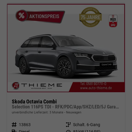
Skoda Octavia Combi
Selection 116PS TDI - RFK/PDC/App/SHZ/LED/5J Garantie
unverbindliche Lieferzeit:
3 Monate
Neuwagen
Fahrzeugnr.
13863
Getriebe
Schalt. 6-Gang
Kraftstoff
Diesel
Leistung
85 kW (116 PS)