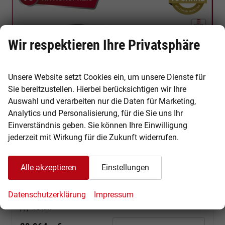
Wir respektieren Ihre Privatsphäre
Unsere Website setzt Cookies ein, um unsere Dienste für
Sie bereitzustellen. Hierbei berücksichtigen wir Ihre
Auswahl und verarbeiten nur die Daten für Marketing,
Analytics und Personalisierung, für die Sie uns Ihr
Einverständnis geben. Sie können Ihre Einwilligung
jederzeit mit Wirkung für die Zukunft widerrufen.
Skoda Octavia Combi
Sportline 150PS TSI - RFK/PDC/17"/App/SHZ/LED/5J Garantie
unverbindliche Lieferzeit:
4 Monate
Neuwagen
Alle akzeptieren
Einstellungen
Fahrzeugnr.
14096
Getriebe
Schalt. 6-Gang
Datenschutzerklärung
Impressum
Kraftstoff
Benzin
Leistung
110 kW (150 PS)
Kilometerstand
10 km