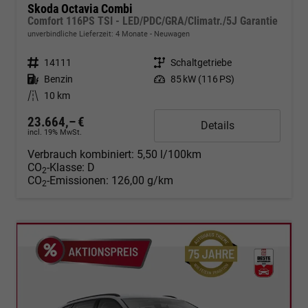
Skoda Octavia Combi
Comfort 116PS TSI - LED/PDC/GRA/Climatr./5J Garantie
unverbindliche Lieferzeit:
4 Monate
Neuwagen
Fahrzeugnr.
14111
Getriebe
Schaltgetriebe
Kraftstoff
Benzin
Leistung
85 kW (116 PS)
Kilometerstand
10 km
23.664,– €
Details
incl. 19% MwSt.
Verbrauch kombiniert:
5,50 l/100km
CO
-Klasse:
D
2
CO
-Emissionen:
126,00 g/km
2