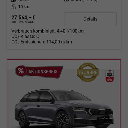
Kilometerstand
10 km
27.564,– €
Details
incl. 19% MwSt.
Verbrauch kombiniert:
4,40 l/100km
CO
-Klasse:
C
2
CO
-Emissionen:
114,00 g/km
2