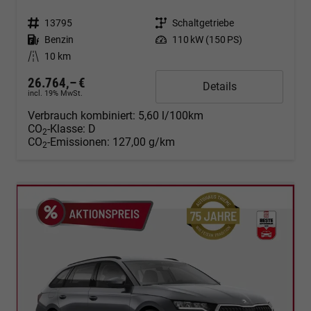
Fahrzeugnr.
13795
Getriebe
Schaltgetriebe
Kraftstoff
Benzin
Leistung
110 kW (150 PS)
Kilometerstand
10 km
26.764,– €
Details
incl. 19% MwSt.
Verbrauch kombiniert:
5,60 l/100km
CO
-Klasse:
D
2
CO
-Emissionen:
127,00 g/km
2