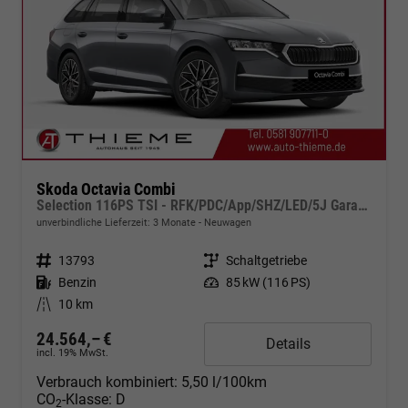
Skoda Octavia Combi
Selection 116PS TSI - RFK/PDC/App/SHZ/LED/5J Garantie
unverbindliche Lieferzeit:
3 Monate
Neuwagen
Fahrzeugnr.
13793
Getriebe
Schaltgetriebe
Kraftstoff
Benzin
Leistung
85 kW (116 PS)
Kilometerstand
10 km
24.564,– €
Details
incl. 19% MwSt.
Verbrauch kombiniert:
5,50 l/100km
CO
-Klasse:
D
2