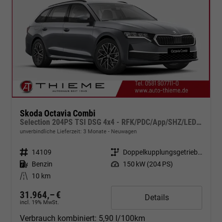
Skoda Octavia Combi
Selection 204PS TSI DSG 4x4 - RFK/PDC/App/SHZ/LED/5J Garantie
unverbindliche Lieferzeit:
3 Monate
Neuwagen
Fahrzeugnr.
14109
Getriebe
Doppelkupplungsgetriebe (DSG)
Kraftstoff
Benzin
Leistung
150 kW (204 PS)
Kilometerstand
10 km
31.964,– €
Details
incl. 19% MwSt.
Verbrauch kombiniert:
5,90 l/100km