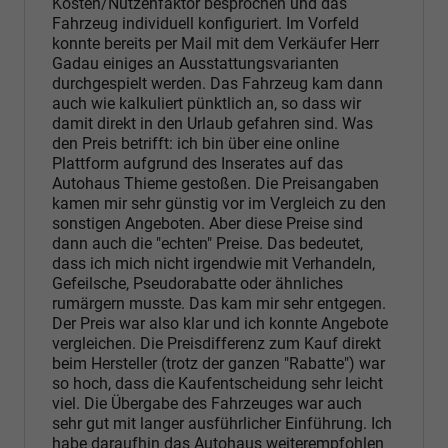
Kosten/Nutzenfaktor besprochen und das
Fahrzeug individuell konfiguriert. Im Vorfeld
konnte bereits per Mail mit dem Verkäufer Herr
Gadau einiges an Ausstattungsvarianten
durchgespielt werden. Das Fahrzeug kam dann
auch wie kalkuliert pünktlich an, so dass wir
damit direkt in den Urlaub gefahren sind. Was
den Preis betrifft: ich bin über eine online
Plattform aufgrund des Inserates auf das
Autohaus Thieme gestoßen. Die Preisangaben
kamen mir sehr günstig vor im Vergleich zu den
sonstigen Angeboten. Aber diese Preise sind
dann auch die "echten" Preise. Das bedeutet,
dass ich mich nicht irgendwie mit Verhandeln,
Gefeilsche, Pseudorabatte oder ähnliches
rumärgern musste. Das kam mir sehr entgegen.
Der Preis war also klar und ich konnte Angebote
vergleichen. Die Preisdifferenz zum Kauf direkt
beim Hersteller (trotz der ganzen "Rabatte") war
so hoch, dass die Kaufentscheidung sehr leicht
viel. Die Übergabe des Fahrzeuges war auch
sehr gut mit langer ausführlicher Einführung. Ich
habe daraufhin das Autohaus weiterempfohlen