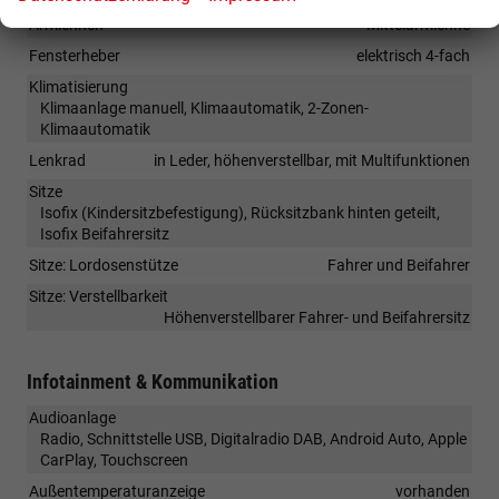
Armlehnen
Mittelarmlehne
Fensterheber
elektrisch 4-fach
Klimatisierung
Klimaanlage manuell, Klimaautomatik, 2-Zonen-
Klimaautomatik
Lenkrad
in Leder, höhenverstellbar, mit Multifunktionen
Sitze
Isofix (Kindersitzbefestigung), Rücksitzbank hinten geteilt,
Isofix Beifahrersitz
Sitze: Lordosenstütze
Fahrer und Beifahrer
Sitze: Verstellbarkeit
Höhenverstellbarer Fahrer- und Beifahrersitz
Infotainment & Kommunikation
Audioanlage
Radio, Schnittstelle USB, Digitalradio DAB, Android Auto, Apple
CarPlay, Touchscreen
Außentemperaturanzeige
vorhanden