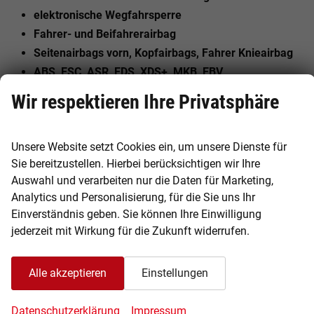
elektronische Wegfahrsperre
Fahrer- und Beifahrerairbag
Seitenairbags vorn, Kopfairbags, Fahrer Knieairbag
ABS, ESC, ASR, EDS, XDS+, MKB, EBV
Reifendruckkontrollsystem
Wir respektieren Ihre Privatsphäre
ISOFIX-Kindersitzbefestigungen auf den äußeren
Rücksitzen
Unsere Website setzt Cookies ein, um unsere Dienste für
ISOFIX auf dem Beifahrersitz
Sie bereitzustellen. Hierbei berücksichtigen wir Ihre
u.v.m.
Auswahl und verarbeiten nur die Daten für Marketing,
Analytics und Personalisierung, für die Sie uns Ihr
Einverständnis geben. Sie können Ihre Einwilligung
Irrtümer und Änderungen für dieses Angebot sind
jederzeit mit Wirkung für die Zukunft widerrufen.
vorbehalten.
Allgemeines
Alle akzeptieren
Einstellungen
Innen
Datenschutzerklärung
Impressum