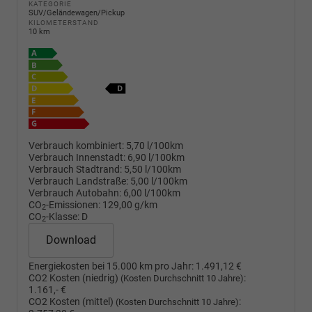
KATEGORIE
SUV/Geländewagen/Pickup
KILOMETERSTAND
10 km
Verbrauch kombiniert:
5,70 l/100km
Verbrauch Innenstadt:
6,90 l/100km
Verbrauch Stadtrand:
5,50 l/100km
Verbrauch Landstraße:
5,00 l/100km
Verbrauch Autobahn:
6,00 l/100km
CO
-Emissionen:
129,00 g/km
2
CO
-Klasse:
D
2
Download
Energiekosten bei 15.000 km pro Jahr:
1.491,12 €
CO2 Kosten (niedrig)
:
(Kosten Durchschnitt 10 Jahre)
1.161,- €
CO2 Kosten (mittel)
:
(Kosten Durchschnitt 10 Jahre)