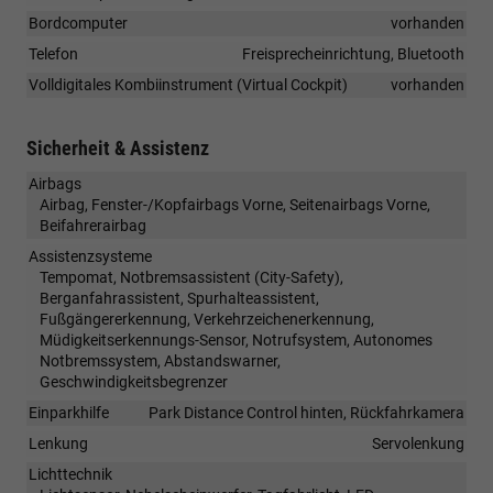
Bordcomputer
vorhanden
Telefon
Freisprecheinrichtung, Bluetooth
Volldigitales Kombiinstrument (Virtual Cockpit)
vorhanden
Sicherheit & Assistenz
Airbags
Airbag, Fenster-/Kopfairbags Vorne, Seitenairbags Vorne,
Beifahrerairbag
Assistenzsysteme
Tempomat, Notbremsassistent (City-Safety),
Berganfahrassistent, Spurhalteassistent,
Fußgängererkennung, Verkehrzeichenerkennung,
Müdigkeitserkennungs-Sensor, Notrufsystem, Autonomes
Notbremssystem, Abstandswarner,
Geschwindigkeitsbegrenzer
Einparkhilfe
Park Distance Control hinten, Rückfahrkamera
Lenkung
Servolenkung
Lichttechnik