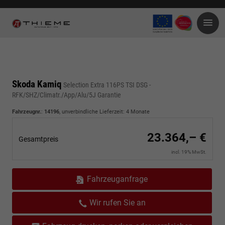
Skoda Kamiq
Selection Extra 116PS TSI DSG -
RFK/SHZ/Climatr./App/Alu/5J Garantie
Fahrzeugnr.
:
14196
, unverbindliche Lieferzeit:
4 Monate
23.364,– €
Gesamtpreis
incl. 19% MwSt.
Fahrzeuganfrage
Wir rufen Sie an