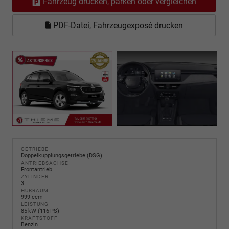
Fahrzeug drucken, parken oder vergleichen
PDF-Datei, Fahrzeugexposé drucken
GETRIEBE
Doppelkupplungsgetriebe (DSG)
ANTRIEBSACHSE
Frontantrieb
ZYLINDER
3
HUBRAUM
999 ccm
LEISTUNG
85 kW (116 PS)
KRAFTSTOFF
Benzin