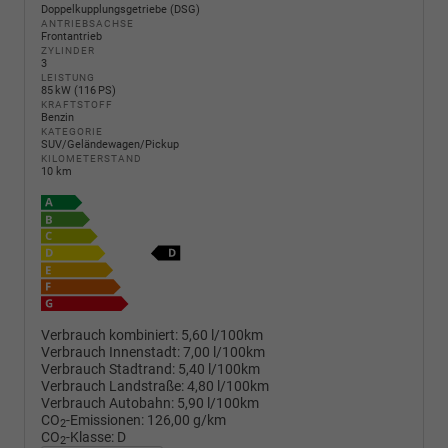
Doppelkupplungsgetriebe (DSG)
ANTRIEBSACHSE
Frontantrieb
ZYLINDER
3
LEISTUNG
85 kW (116 PS)
KRAFTSTOFF
Benzin
KATEGORIE
SUV/Geländewagen/Pickup
KILOMETERSTAND
10 km
Verbrauch kombiniert:
5,60 l/100km
Verbrauch Innenstadt:
7,00 l/100km
Verbrauch Stadtrand:
5,40 l/100km
Verbrauch Landstraße:
4,80 l/100km
Verbrauch Autobahn:
5,90 l/100km
CO
-Emissionen:
126,00 g/km
2
CO
-Klasse:
D
2