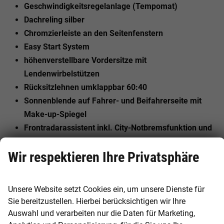
Geschwindigkeitsregelanlage (Tempomat)
Dachreling silber
Chromzierleiste an den Seitenfenstern
Easy Start System
höhenverstellbare Vordersitze mit
Lendenwirbelstützen
Rücksitzlehnen umklappbar 60:40
Sonnenblende auf Fahrer- und Beifahrerseite mit
Make-up-Spiegel
Frontradarassistent inkl. City-Notbremsfunktion und
Personenerkennung
Wir respektieren Ihre Privatsphäre
elektrisch verstell-, beheiz- und anklappbare
Außenspiegel, Fahrerseite automatisch abblendend
elektrische Fensterheber vorn & hinten
Unsere Website setzt Cookies ein, um unsere Dienste für
Start-Stop Automatik
Sie bereitzustellen. Hierbei berücksichtigen wir Ihre
Handschuhfach beleuchtet
Auswahl und verarbeiten nur die Daten für Marketing,
elektromechanische Servolenkung