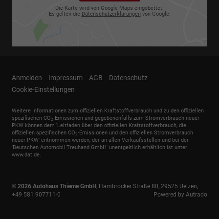
Die Karte wird von Google Maps eingebettet.
Es gelten die
Datenschutzerklärungen
von Google.
Anmelden
Impressum
AGB
Datenschutz
Cookie-Einstellungen
Weitere Informationen zum offiziellen Kraftstoffverbrauch und zu den offiziellen
spezifischen CO
-Emissionen und gegebenenfalls zum Stromverbrauch neuer
2
PKW können dem 'Leitfaden über den offiziellen Kraftstoffverbrauch, die
offiziellen spezifischen CO
-Emissionen und den offiziellen Stromverbrauch
2
neuer PKW' entnommen werden, der an allen Verkaufsstellen und bei der
'Deutschen Automobil Treuhand GmbH' unentgeltlich erhältlich ist unter
www.dat.de.
© 2026
Autohaus Thieme GmbH
,
Hambrocker Straße 80
,
29525
Uelzen,
+49 581 907711-0
Powered by Autrado