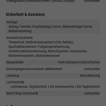
Volldigitales Kombiinstrument (Virtual Cockpit)
vorhanden
Sicherheit & Assistenz
Airbags
Airbag, Fenster-/Kopfairbags Vorne, Seitenairbags Vorne,
Beifahrerairbag
Assistenzsysteme
Tempomat, Notbremsassistent (City-Safety),
Spurhalteassistent, Fußgängererkennung,
Verkehrzeichenerkennung, Notrufsystem, Autonomes
Notbremssystem, Abstandswarner
Einparkhilfe
Park Distance Control hinten
Innenspiegel automatisch abblendend
vorhanden
Lenkung
Servolenkung
Lichttechnik
Lichtsensor, Tagfahrlicht, LED-Scheinwerfer, LED-Tagfahrlicht
Start/Stop-Automatik
vorhanden