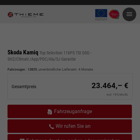
Skoda Kamiq
Top Selection 116PS TSI DSG -
SHZ/Climatr./App/PDC/Alu/5J Garantie
Fahrzeugnr.
:
13829
, unverbindliche Lieferzeit:
4 Monate
23.464,– €
Gesamtpreis
incl. 19% MwSt.
Fahrzeuganfrage
Wir rufen Sie an