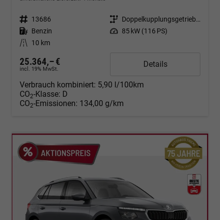
Fahrzeugnr.
13686
Getriebe
Doppelkupplungsgetriebe (DSG)
Kraftstoff
Benzin
Leistung
85 kW (116 PS)
Kilometerstand
10 km
25.364,– €
Details
incl. 19% MwSt.
Verbrauch kombiniert:
5,90 l/100km
CO
-Klasse:
D
2
CO
-Emissionen:
134,00 g/km
2