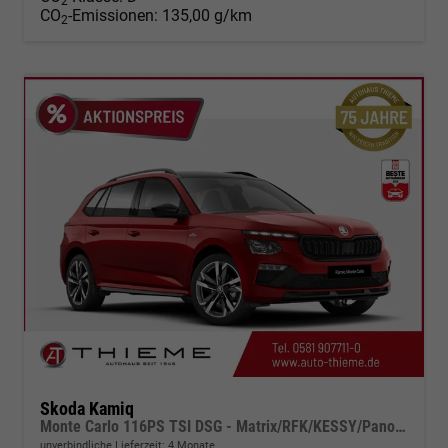
2
CO
-Emissionen:
135,00 g/km
2
Skoda Kamiq
Monte Carlo 116PS TSI DSG - Matrix/RFK/KESSY/Pano/PDC
unverbindliche Lieferzeit:
4 Monate