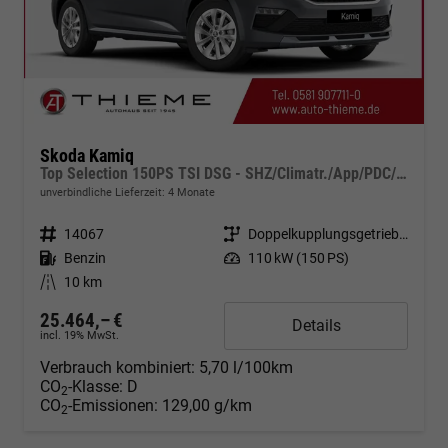
Skoda Kamiq
Top Selection 150PS TSI DSG - SHZ/Climatr./App/PDC/Alu/5J Garantie
unverbindliche Lieferzeit:
4 Monate
Fahrzeugnr.
14067
Getriebe
Doppelkupplungsgetriebe (DSG)
Kraftstoff
Benzin
Leistung
110 kW (150 PS)
Kilometerstand
10 km
25.464,– €
Details
incl. 19% MwSt.
Verbrauch kombiniert:
5,70 l/100km
CO
-Klasse:
D
2
CO
-Emissionen:
129,00 g/km
2