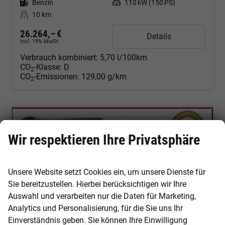
Kraftstoff
Benzin
Leistung
110 kW (150 PS)
Kilometerstand
10 km
26.264,– €
Details
incl. 19% MwSt.
Verbrauch kombiniert:
5,70 l/100km
CO
-Klasse:
D
2
CO
-Emissionen:
129,00 g/km
2
Wir respektieren Ihre Privatsphäre
Unsere Website setzt Cookies ein, um unsere Dienste für
Sie bereitzustellen. Hierbei berücksichtigen wir Ihre
Auswahl und verarbeiten nur die Daten für Marketing,
Analytics und Personalisierung, für die Sie uns Ihr
Einverständnis geben. Sie können Ihre Einwilligung