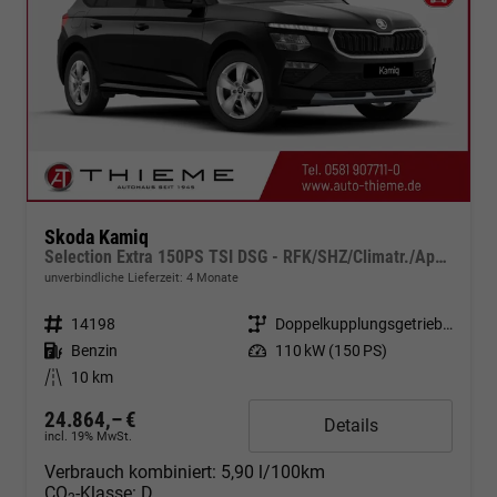
Skoda Kamiq
Selection Extra 150PS TSI DSG - RFK/SHZ/Climatr./App/Alu/5J Garantie
unverbindliche Lieferzeit:
4 Monate
Fahrzeugnr.
14198
Getriebe
Doppelkupplungsgetriebe (DSG)
Kraftstoff
Benzin
Leistung
110 kW (150 PS)
Kilometerstand
10 km
24.864,– €
Details
incl. 19% MwSt.
Verbrauch kombiniert:
5,90 l/100km
CO
-Klasse:
D