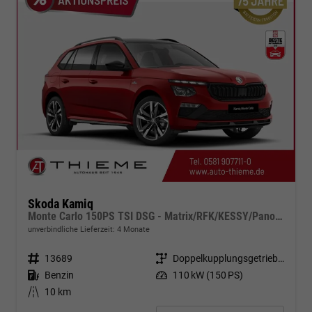
Skoda Kamiq
Monte Carlo 150PS TSI DSG - Matrix/RFK/KESSY/Pano/PDC
unverbindliche Lieferzeit:
4 Monate
Fahrzeugnr.
13689
Getriebe
Doppelkupplungsgetriebe (DSG)
Kraftstoff
Benzin
Leistung
110 kW (150 PS)
Kilometerstand
10 km