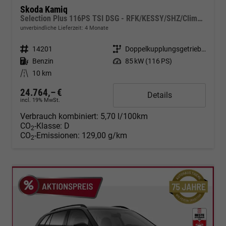
Skoda Kamiq
Selection Plus 116PS TSI DSG - RFK/KESSY/SHZ/Climatr./App/Alu/5J Garantie
unverbindliche Lieferzeit:
4 Monate
Fahrzeugnr.
14201
Getriebe
Doppelkupplungsgetriebe (DSG)
Kraftstoff
Benzin
Leistung
85 kW (116 PS)
Kilometerstand
10 km
24.764,– €
Details
incl. 19% MwSt.
Verbrauch kombiniert:
5,70 l/100km
CO
-Klasse:
D
2
CO
-Emissionen:
129,00 g/km
2