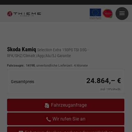
Skoda Kamiq
Selection Extra 150PS TSI DSG -
RFK/SHZ/Climatr./App/Alu/5J Garantie
Fahrzeugnr.
:
14198
, unverbindliche Lieferzeit:
4 Monate
24.864,– €
Gesamtpreis
incl. 19% MwSt.
Fahrzeuganfrage
Wir rufen Sie an