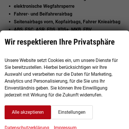
elektronische Wegfahrsperre
Fahrer- und Beifahrerairbag
Seitenairbags vorn, Kopfairbags, Fahrer Knieairbag
ABS, ESC, ASR, EDS, XDS+, MKB, EBV
Reifendruckkontrollsystem
Wir respektieren Ihre Privatsphäre
ISOFIX-Kindersitzbefestigungen auf den äußeren
Rücksitzen
Unsere Website setzt Cookies ein, um unsere Dienste für
ISOFIX auf dem Beifahrersitz
Sie bereitzustellen. Hierbei berücksichtigen wir Ihre
u.v.m.
Auswahl und verarbeiten nur die Daten für Marketing,
Analytics und Personalisierung, für die Sie uns Ihr
Einverständnis geben. Sie können Ihre Einwilligung
Irrtümer und Änderungen für dieses Angebot sind
jederzeit mit Wirkung für die Zukunft widerrufen.
vorbehalten.
Allgemeines
Alle akzeptieren
Einstellungen
Innen
Datenschutzerklärung
Impressum