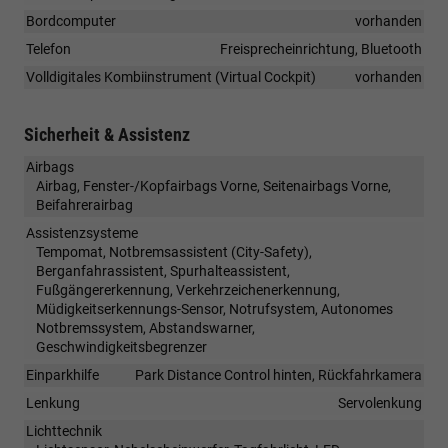
Bordcomputer
vorhanden
Telefon
Freisprecheinrichtung, Bluetooth
Volldigitales Kombiinstrument (Virtual Cockpit)
vorhanden
Sicherheit & Assistenz
Airbags
Airbag, Fenster-/Kopfairbags Vorne, Seitenairbags Vorne,
Beifahrerairbag
Assistenzsysteme
Tempomat, Notbremsassistent (City-Safety),
Berganfahrassistent, Spurhalteassistent,
Fußgängererkennung, Verkehrzeichenerkennung,
Müdigkeitserkennungs-Sensor, Notrufsystem, Autonomes
Notbremssystem, Abstandswarner,
Geschwindigkeitsbegrenzer
Einparkhilfe
Park Distance Control hinten, Rückfahrkamera
Lenkung
Servolenkung
Lichttechnik