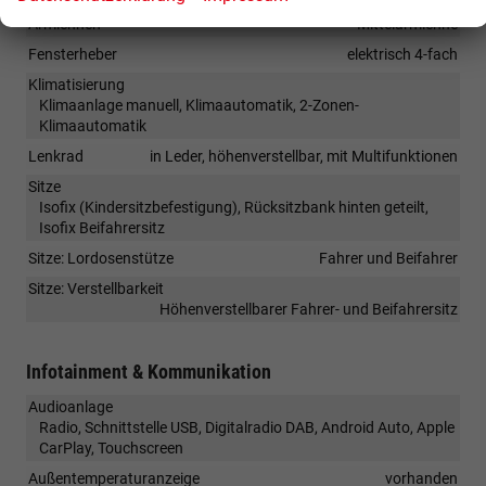
Armlehnen
Mittelarmlehne
Fensterheber
elektrisch 4-fach
Klimatisierung
Klimaanlage manuell, Klimaautomatik, 2-Zonen-
Klimaautomatik
Lenkrad
in Leder, höhenverstellbar, mit Multifunktionen
Sitze
Isofix (Kindersitzbefestigung), Rücksitzbank hinten geteilt,
Isofix Beifahrersitz
Sitze: Lordosenstütze
Fahrer und Beifahrer
Sitze: Verstellbarkeit
Höhenverstellbarer Fahrer- und Beifahrersitz
Infotainment & Kommunikation
Audioanlage
Radio, Schnittstelle USB, Digitalradio DAB, Android Auto, Apple
CarPlay, Touchscreen
Außentemperaturanzeige
vorhanden