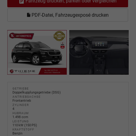
Fahrzeug drucken, parken oder vergleichen
PDF-Datei, Fahrzeugexposé drucken
GETRIEBE
Doppelkupplungsgetriebe (DSG)
ANTRIEBSACHSE
Frontantrieb
ZYLINDER
4
HUBRAUM
1.498 ccm
LEISTUNG
110 kW (150 PS)
KRAFTSTOFF
Benzin