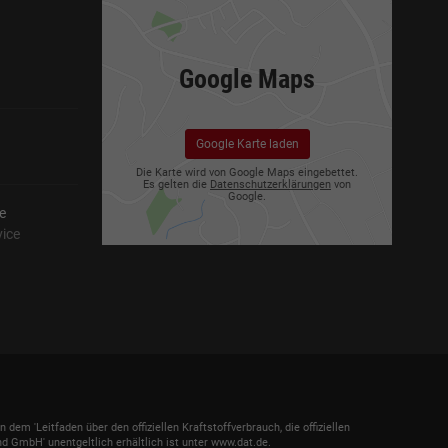
Google Maps
Google Karte laden
Die Karte wird von Google Maps eingebettet.
Es gelten die
Datenschutzerklärungen
von
Google.
e
vice
 'Leitfaden über den offiziellen Kraftstoffverbrauch, die offiziellen
 GmbH' unentgeltlich erhältlich ist unter www.dat.de.