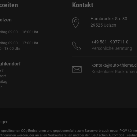
szeiten
Kontakt
Hambrocker Str. 80
elzen
29525 Uelzen
eitag 09:00 – 16:00 Uhr
+49 581 - 907711-0
eitag 09:00 – 17:00 Uhr
Persönliche Beratung
 - 13:00 Uhr
uhlendorf
kontakt@auto-thieme.d
e 7
Kostenloser Rückrufser
dorf
eitag
r
ungen
n spezifischen CO
-Emissionen und gegebenenfalls zum Stromverbrauch neuer PKW können dem
2
ntnommen werden, der an allen Verkaufsstellen und bei der 'Deutschen Automobil Treuhand