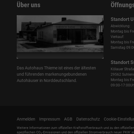
Über uns
Öffnung
Standort U
Abwicklung:
Montag bis Fr
Verkauf:
Montag bis Fr
Samstag 09:00
Standort S
Das Autohaus Thieme ist eines der ältesten
Kölauer Straß
und führenden markenungebundenen
29562 Suhlen
Montag bis Fr
Autohäuser in Norddeutschland.
09:00-17:00Uh
Anmelden
Impressum
AGB
Datenschutz
Cookie-Einstell
Weitere Informationen zum offiziellen Kraftstoffverbrauch und zu den offizielle
spezifischen CO
-Emissionen und den offiziellen Stromverbrauch neuer PKW' e
2