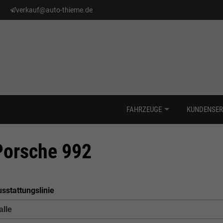
verkauf@auto-thieme.de
FAHRZEUGE
KUNDENSER
Porsche 992
sstattungslinie