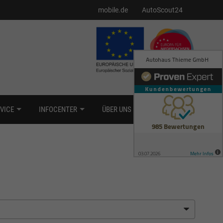
mobile.de
AutoScout24
VICE
INFOCENTER
ÜBER UNS
KONTAKT