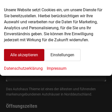
Unsere Website setzt Cookies ein, um unsere Dienste für
Sie bereitzustellen. Hierbei berücksichtigen wir Ihre
Auswahl und verarbeiten nur die Daten für Marketing,
Über uns
Analytics und Personalisierung, für die Sie uns Ihr
Einverständnis geben. Sie können Ihre Einwilligung
jederzeit mit Wirkung für die Zukunft widerrufen.
Alle akzeptieren
Einstellungen
Datenschutzerklärung
Impressum
Das Autohaus Thieme ist eines der ältesten und führenden
markenungebundenen Autohäuser in Norddeutschland.
Öffnungszeiten