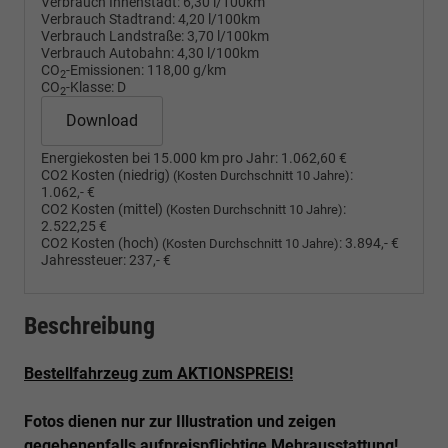
Verbrauch Innenstadt:
6,30 l/100km
Verbrauch Stadtrand:
4,20 l/100km
Verbrauch Landstraße:
3,70 l/100km
Verbrauch Autobahn:
4,30 l/100km
CO
-Emissionen:
118,00 g/km
2
CO
-Klasse:
D
2
Download
Energiekosten bei 15.000 km pro Jahr:
1.062,60 €
CO2 Kosten (niedrig)
:
(Kosten Durchschnitt 10 Jahre)
1.062,- €
CO2 Kosten (mittel)
:
(Kosten Durchschnitt 10 Jahre)
2.522,25 €
CO2 Kosten (hoch)
:
3.894,- €
(Kosten Durchschnitt 10 Jahre)
Jahressteuer:
237,- €
Beschreibung
Bestellfahrzeug zum AKTIONSPREIS!
Fotos dienen nur zur Illustration und zeigen
gegebenenfalls aufpreispflichtige Mehrausstattung!