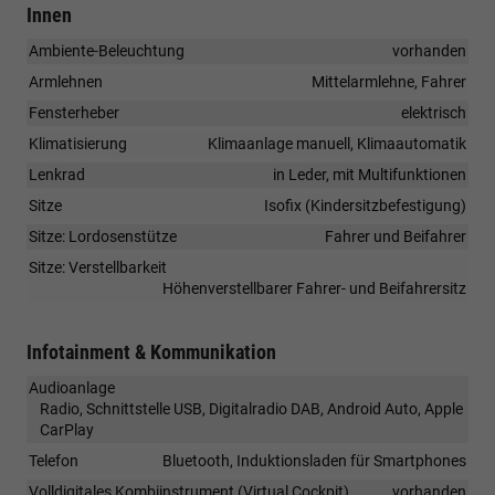
Innen
Ambiente-Beleuchtung
vorhanden
Armlehnen
Mittelarmlehne, Fahrer
Fensterheber
elektrisch
Klimatisierung
Klimaanlage manuell, Klimaautomatik
Lenkrad
in Leder, mit Multifunktionen
Sitze
Isofix (Kindersitzbefestigung)
Sitze: Lordosenstütze
Fahrer und Beifahrer
Sitze: Verstellbarkeit
Höhenverstellbarer Fahrer- und Beifahrersitz
Infotainment & Kommunikation
Audioanlage
Radio, Schnittstelle USB, Digitalradio DAB, Android Auto, Apple
CarPlay
Telefon
Bluetooth, Induktionsladen für Smartphones
Volldigitales Kombiinstrument (Virtual Cockpit)
vorhanden