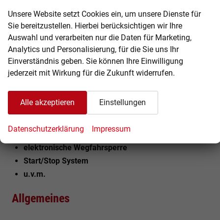
elektrische Fensterheber vorn & hinten
Unsere Website setzt Cookies ein, um unsere Dienste für
Mittelarmlehne vorn mit Ablagefach
Sie bereitzustellen. Hierbei berücksichtigen wir Ihre
Müdigkeitserkennung & Aufmerksamkeitsassistent
Auswahl und verarbeiten nur die Daten für Marketing,
Multifunktionskamera
Analytics und Personalisierung, für die Sie uns Ihr
Multifunktions-Lederlenkrad
Einverständnis geben. Sie können Ihre Einwilligung
Reifenkontrollanzeige
jederzeit mit Wirkung für die Zukunft widerrufen.
Vordersitze höheneinstellbar mit einstellbaren
Lendenwirbelstützen
Alle akzeptieren
Einstellungen
ISOFIX Vorbereitung auf den äußeren Rücksitzen
elektrische Handbremse mit Auto-Hold Funktion
Datenschutzerklärung
Impressum
(Berganfahrassistent)
elektronische Wegfahrsperre
Start/Stop System
u.v.m.
Allgemeines