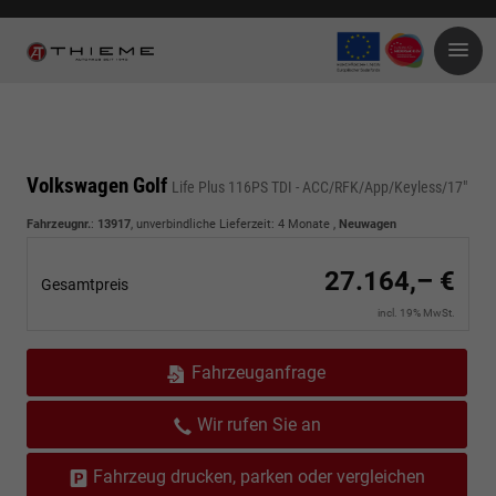
Volkswagen Golf
Life Plus 116PS TDI - ACC/RFK/App/Keyless/17"
Fahrzeugnr.
:
13917
, unverbindliche Lieferzeit:
4 Monate
,
Neuwagen
27.164,– €
Gesamtpreis
incl. 19% MwSt.
Fahrzeuganfrage
Wir rufen Sie an
Fahrzeug drucken, parken oder vergleichen