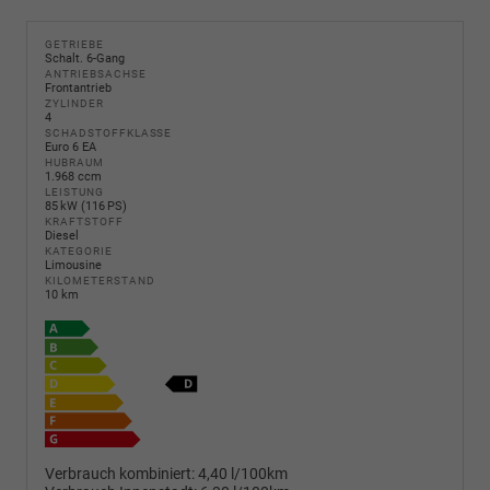
GETRIEBE
Schalt. 6-Gang
ANTRIEBSACHSE
Frontantrieb
ZYLINDER
4
SCHADSTOFFKLASSE
Euro 6 EA
HUBRAUM
1.968 ccm
LEISTUNG
85 kW (116 PS)
KRAFTSTOFF
Diesel
KATEGORIE
Limousine
KILOMETERSTAND
10 km
Verbrauch kombiniert:
4,40 l/100km