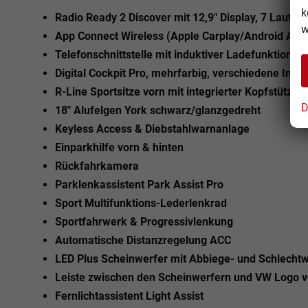
k
Radio Ready 2 Discover mit 12,9" Display, 7 Lautsp
w
App Connect Wireless (Apple Carplay/Android Aut
Telefonschnittstelle mit induktiver Ladefunktion
Digital Cockpit Pro, mehrfarbig, verschiedene Info 
R-Line Sportsitze vorn mit integrierter Kopfstütze
D
18" Alufelgen York schwarz/glanzgedreht
Keyless Access & Diebstahlwarnanlage
Einparkhilfe vorn & hinten
Rückfahrkamera
Parklenkassistent Park Assist Pro
Sport Multifunktions-Lederlenkrad
Sportfahrwerk & Progressivlenkung
Automatische Distanzregelung ACC
LED Plus Scheinwerfer mit Abbiege- und Schlechtwe
Leiste zwischen den Scheinwerfern und VW Logo v
Fernlichtassistent Light Assist