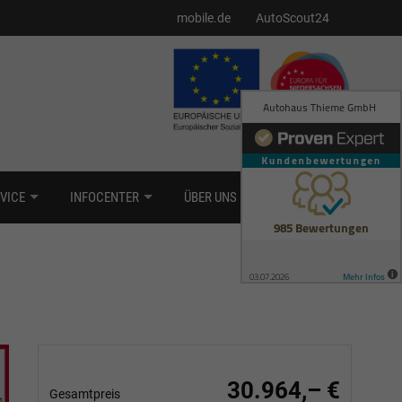
mobile.de
AutoScout24
VICE
INFOCENTER
ÜBER UNS
KONTAKT
30.964,– €
Gesamtpreis