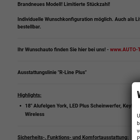
Brandneues Modell! Limitierte Stückzahl!
Individuelle Wunschkonfiguration möglich. Auch als Li
bestellbar.
Ihr Wunschauto finden Sie hier bei uns! -
www.AUTO-T
Ausstattungslinie "R-Line Plus"
Highlights:
18" Alufelgen York, LED Plus Scheinwerfer, Keyle
Wireless
U
b
v
Sicherheits-, Funktions- und Komfortausstattung:
P