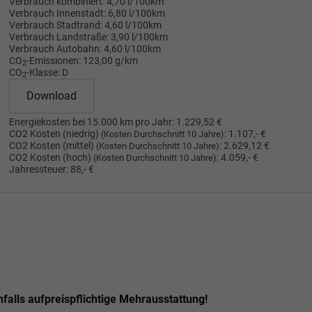
Verbrauch kombiniert:
4,70 l/100km
Verbrauch Innenstadt:
6,80 l/100km
Verbrauch Stadtrand:
4,60 l/100km
Verbrauch Landstraße:
3,90 l/100km
Verbrauch Autobahn:
4,60 l/100km
CO
-Emissionen:
123,00 g/km
2
CO
-Klasse:
D
2
Download
Energiekosten bei 15.000 km pro Jahr:
1.229,52 €
CO2 Kosten (niedrig)
:
1.107,- €
(Kosten Durchschnitt 10 Jahre)
CO2 Kosten (mittel)
:
2.629,12 €
(Kosten Durchschnitt 10 Jahre)
CO2 Kosten (hoch)
:
4.059,- €
(Kosten Durchschnitt 10 Jahre)
Jahressteuer:
88,- €
nfalls aufpreispflichtige Mehrausstattung!