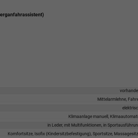
erganfahrassistent)
vorhand
Mittelarmlehne, Fahr
elektris
Klimaanlage manuell, Klimaautomat
in Leder, mit Multifunktionen, in Sportausführu
Komfortsitze, Isofix (Kindersitzbefestigung), Sportsitze, Massagesit