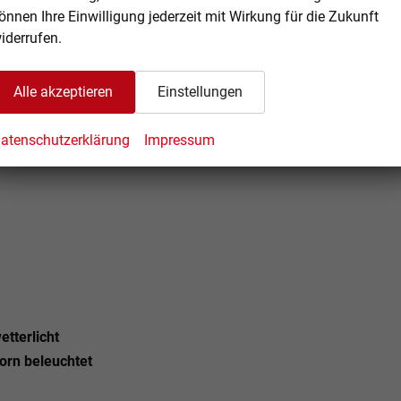
önnen Ihre Einwilligung jederzeit mit Wirkung für die Zukunft
recher, Bluetooth-Schnittstelle, DAB+, 2x USB-C vorn
iderrufen.
o)
Alle akzeptieren
Einstellungen
Profile wählbar
, Sitzmittelbahn & Sitzinnenwangen ArtVelours
atenschutzerklärung
Impressum
tterlicht
orn beleuchtet