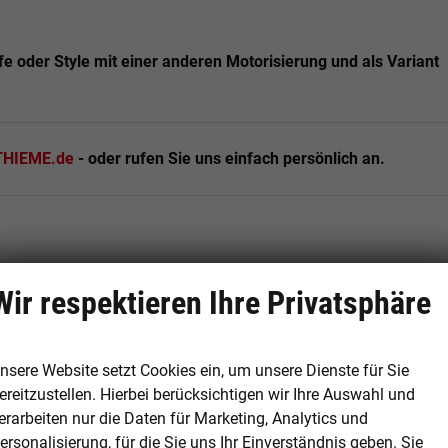
fe oder Style mit einer anderen Motorisierung und als Variant
HIEME.de
- oder rufen Sie uns einfach persönlich an.
Wir respektieren Ihre Privatsphäre
ss Access, ACC, Rückfahrkamera, Park Assist Pro, App Connect
nsere Website setzt Cookies ein, um unsere Dienste für Sie
ereitzustellen. Hierbei berücksichtigen wir Ihre Auswahl und
erarbeiten nur die Daten für Marketing, Analytics und
ersonalisierung, für die Sie uns Ihr Einverständnis geben. Sie