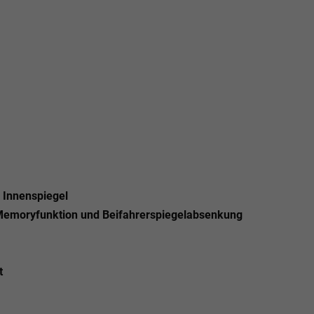
 Innenspiegel
t Memoryfunktion und Beifahrerspiegelabsenkung
t