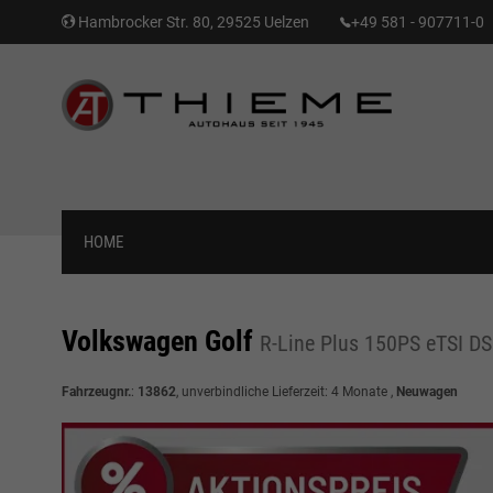
Hambrocker Str. 80, 29525 Uelzen
+49 581 - 907711-0
HOME
Volkswagen Golf
R-Line Plus 150PS eTSI D
Fahrzeugnr.
:
13862
, unverbindliche Lieferzeit:
4 Monate
,
Neuwagen