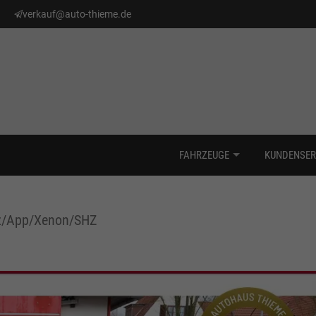
verkauf@auto-thieme.de
FAHRZEUGE
KUNDENSER
nz/App/Xenon/SHZ