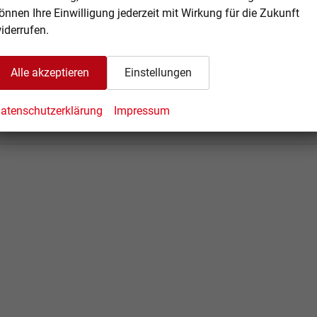
en - Ihre Familie Thieme
önnen Ihre Einwilligung jederzeit mit Wirkung für die Zukunft
iderrufen.
Alle akzeptieren
Einstellungen
tent, Rückfahrkamera, Frontkamera, Sitz- & Lenkradheizung,
atenschutzerklärung
Impressum
flegt, unfallfrei