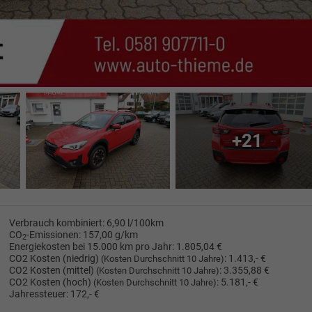
+21
Verbrauch kombiniert:
6,90 l/100km
CO
-Emissionen:
157,00 g/km
2
Energiekosten bei 15.000 km pro Jahr:
1.805,04 €
CO2 Kosten (niedrig)
:
1.413,- €
(Kosten Durchschnitt 10 Jahre)
CO2 Kosten (mittel)
:
3.355,88 €
(Kosten Durchschnitt 10 Jahre)
CO2 Kosten (hoch)
:
5.181,- €
(Kosten Durchschnitt 10 Jahre)
Jahressteuer:
172,- €