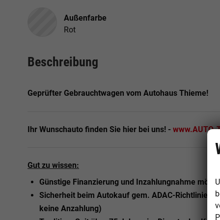
Außenfarbe
Rot
Beschreibung
Geprüfter Gebrauchtwagen vom Autohaus Thieme!
Ihr Wunschauto finden Sie hier bei uns! -
www.AUTO-T
Gut zu wissen:
U
Günstige Finanzierung und Inzahlungnahme mögli
b
Sicherheit beim Autokauf gem. ADAC-Richtlinie (K
v
keine Anzahlung)
P