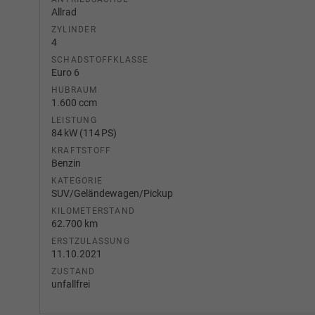
Allrad
ZYLINDER
4
SCHADSTOFFKLASSE
Euro 6
HUBRAUM
1.600 ccm
LEISTUNG
84 kW (114 PS)
KRAFTSTOFF
Benzin
KATEGORIE
SUV/Geländewagen/Pickup
KILOMETERSTAND
62.700 km
ERSTZULASSUNG
11.10.2021
ZUSTAND
unfallfrei