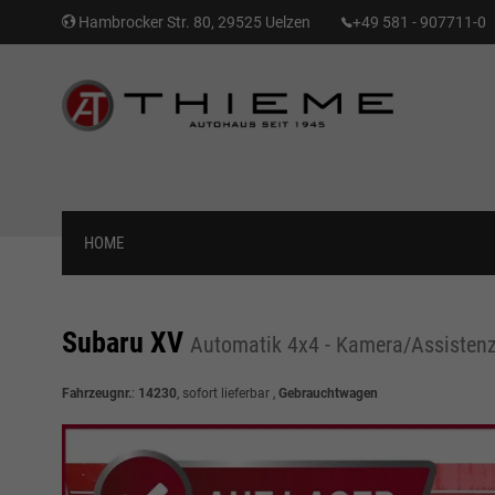
Hambrocker Str. 80, 29525 Uelzen
+49 581 - 907711-0
HOME
Subaru XV
Automatik 4x4 - Kamera/Assiste
Fahrzeugnr.
:
14230
,
sofort lieferbar
,
Gebrauchtwagen