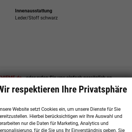
Innenausstattung
Leder/Stoff schwarz
HIEME.de
- oder rufen Sie uns einfach persönlich an.
Wir respektieren Ihre Privatsphäre
nsere Website setzt Cookies ein, um unsere Dienste für Sie
ch
ereitzustellen. Hierbei berücksichtigen wir Ihre Auswahl und
aufvertrag nach deutschem Recht, kein Vermittlungsvertrag,
erarbeiten nur die Daten für Marketing, Analytics und
ersonalisierung, für die Sie uns Ihr Einverständnis geben. Sie