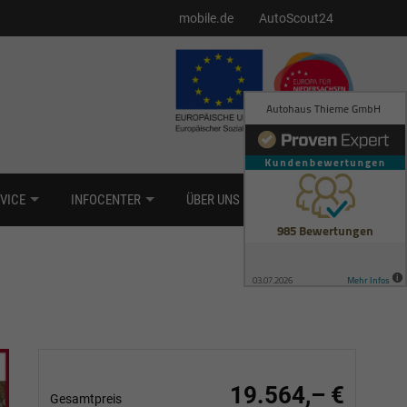
mobile.de
AutoScout24
VICE
INFOCENTER
ÜBER UNS
KONTAKT
19.564,– €
Gesamtpreis