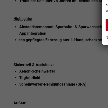
Tradition: Seit über 75 Jahren im Dienste des Kund
k
w
Highlights:
Abstandstempomat, Spurhalte- & Spurwechselassis
App Integration
D
top gepflegtes Fahrzeug aus 1. Hand, scheckheftgep
Sicherheit & Assistenz:
Xenon-Scheinwerfer
Tagfahrlicht
Scheinwerfer-Reinigungsanlage (SRA)
Außen: