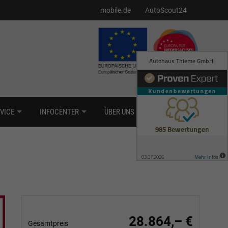
mobile.de
AutoScout24
VICE
INFOCENTER
ÜBER UNS
KONTAKT
28.864,– €
Gesamtpreis