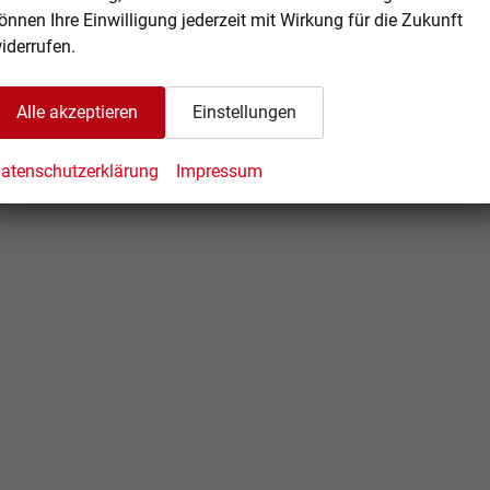
önnen Ihre Einwilligung jederzeit mit Wirkung für die Zukunft
iderrufen.
Alle akzeptieren
Einstellungen
tassistent
, USB-C Anschlüsse, DAB+, Bluetooth
atenschutzerklärung
Impressum