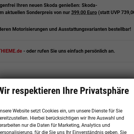
genfrei Ihren neuen Skoda genießen: Skoda-
m aktuellen Sonderpreis von nur
399,00 Euro
(statt UVP 739,0
deren Motorisierungen und Ausstattungsvarianten bestellbar!
HIEME.de
- oder rufen Sie uns einfach persönlich an.
Wir respektieren Ihre Privatsphäre
KESSY, Interieur Lodge, Sitz- & Lenkradheizung, 17" Alufelgen
nsere Website setzt Cookies ein, um unsere Dienste für Sie
ereitzustellen. Hierbei berücksichtigen wir Ihre Auswahl und
5 Jahre (2+3) oder 100.000 km zum Aktionspreis 399,00 (statt
erarbeiten nur die Daten für Marketing, Analytics und
ersonalisierung, für die Sie uns Ihr Einverständnis geben. Sie