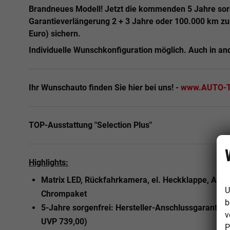
Brandneues Modell! Jetzt die kommenden 5 Jahre sor
Garantieverlängerung 2 + 3 Jahre oder 100.000 km zu
Euro) sichern.
Individuelle Wunschkonfiguration möglich.
Auch in an
Ihr Wunschauto finden Sie hier bei uns! -
www.AUTO-T
TOP-Ausstattung "Selection Plus"
Highlights:
Matrix LED, Rückfahrkamera, el. Heckklappe, ACC, 
U
Chrompaket
b
5-Jahre sorgenfrei: Hersteller-Anschlussgarantie 
v
UVP 739,00)
P