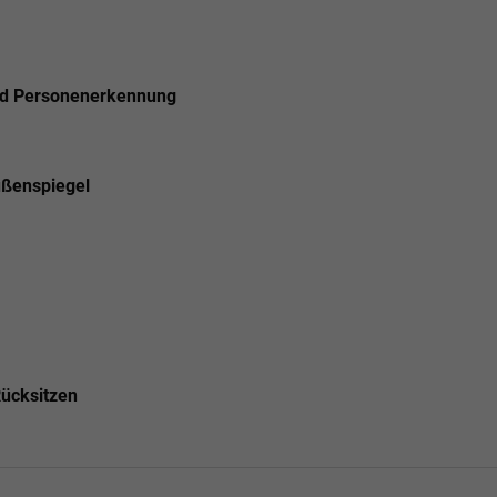
und Personenerkennung
ußenspiegel
Rücksitzen