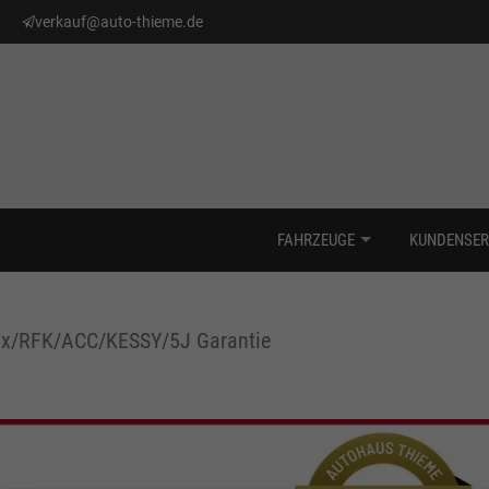
verkauf@auto-thieme.de
FAHRZEUGE
KUNDENSER
trix/RFK/ACC/KESSY/5J Garantie