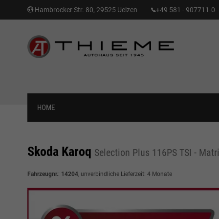
Hambrocker Str. 80, 29525 Uelzen
+49 581 - 907711-0
HOME
Skoda Karoq
Selection Plus 116PS TSI - Ma
Fahrzeugnr.
:
14204
, unverbindliche Lieferzeit:
4 Monate