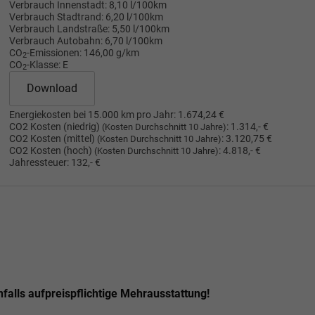
Verbrauch Innenstadt:
8,10 l/100km
Verbrauch Stadtrand:
6,20 l/100km
Verbrauch Landstraße:
5,50 l/100km
Verbrauch Autobahn:
6,70 l/100km
CO
-Emissionen:
146,00 g/km
2
CO
-Klasse:
E
2
Download
Energiekosten bei 15.000 km pro Jahr:
1.674,24 €
CO2 Kosten (niedrig)
:
1.314,- €
(Kosten Durchschnitt 10 Jahre)
CO2 Kosten (mittel)
:
3.120,75 €
(Kosten Durchschnitt 10 Jahre)
CO2 Kosten (hoch)
:
4.818,- €
(Kosten Durchschnitt 10 Jahre)
Jahressteuer:
132,- €
nfalls aufpreispflichtige Mehrausstattung!