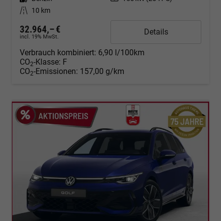
Kilometerstand
10 km
32.964,– €
Details
incl. 19% MwSt.
Verbrauch kombiniert:
6,90 l/100km
CO
-Klasse:
F
2
CO
-Emissionen:
157,00 g/km
2