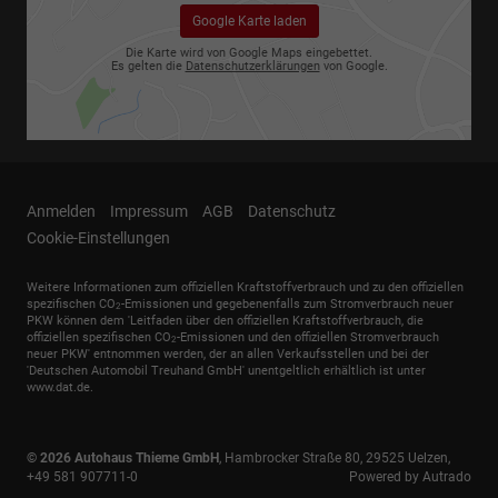
Google Karte laden
Die Karte wird von Google Maps eingebettet.
Es gelten die
Datenschutzerklärungen
von Google.
Anmelden
Impressum
AGB
Datenschutz
Cookie-Einstellungen
Weitere Informationen zum offiziellen Kraftstoffverbrauch und zu den offiziellen
spezifischen CO
-Emissionen und gegebenenfalls zum Stromverbrauch neuer
2
PKW können dem 'Leitfaden über den offiziellen Kraftstoffverbrauch, die
offiziellen spezifischen CO
-Emissionen und den offiziellen Stromverbrauch
2
neuer PKW' entnommen werden, der an allen Verkaufsstellen und bei der
'Deutschen Automobil Treuhand GmbH' unentgeltlich erhältlich ist unter
www.dat.de.
© 2026
Autohaus Thieme GmbH
,
Hambrocker Straße 80
,
29525
Uelzen,
+49 581 907711-0
Powered by Autrado