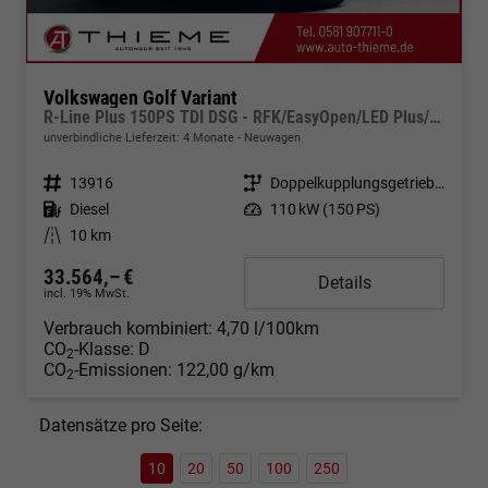
Volkswagen Golf Variant
R-Line Plus 150PS TDI DSG - RFK/EasyOpen/LED Plus/18"/Keyless/ACC
unverbindliche Lieferzeit:
4 Monate
Neuwagen
Fahrzeugnr.
13916
Getriebe
Doppelkupplungsgetriebe (DSG)
Kraftstoff
Diesel
Leistung
110 kW (150 PS)
Kilometerstand
10 km
33.564,– €
Details
incl. 19% MwSt.
Verbrauch kombiniert:
4,70 l/100km
CO
-Klasse:
D
2
CO
-Emissionen:
122,00 g/km
2
Datensätze pro Seite:
10
20
50
100
250