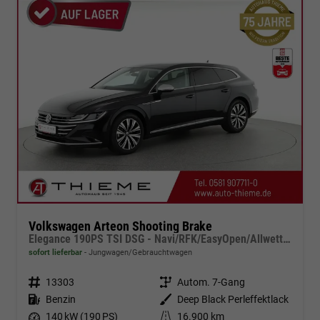
Volkswagen Arteon Shooting Brake
Elegance 190PS TSI DSG - Navi/RFK/EasyOpen/Allwetter
sofort lieferbar
Jungwagen/Gebrauchtwagen
Fahrzeugnr.
13303
Getriebe
Autom. 7-Gang
Kraftstoff
Benzin
Außenfarbe
Deep Black Perleffektlack
Leistung
140 kW (190 PS)
Kilometerstand
16.900 km