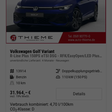
Volkswagen Golf Variant
R-Line Plus 150PS eTSI DSG - RFK/EasyOpen/LED Plus/18"/Keyless/ACC
unverbindliche Lieferzeit:
4 Monate
Neuwagen
Fahrzeugnr.
13914
Getriebe
Doppelkupplungsgetriebe (DSG)
Kraftstoff
Benzin
Leistung
110 kW (150 PS)
Kilometerstand
10 km
31.964,– €
Details
incl. 19% MwSt.
Verbrauch kombiniert:
4,70 l/100km
CO
-Klasse:
D
2