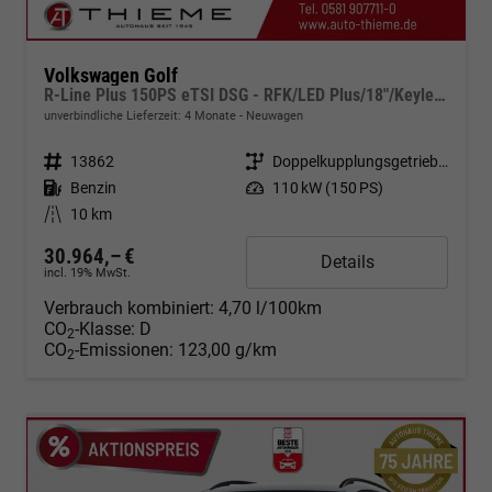
Volkswagen Golf
R-Line Plus 150PS eTSI DSG - RFK/LED Plus/18"/Keyless/ACC
unverbindliche Lieferzeit:
4 Monate
Neuwagen
Fahrzeugnr.
13862
Getriebe
Doppelkupplungsgetriebe (DSG)
Kraftstoff
Benzin
Leistung
110 kW (150 PS)
Kilometerstand
10 km
30.964,– €
Details
incl. 19% MwSt.
Verbrauch kombiniert:
4,70 l/100km
CO
-Klasse:
D
2
CO
-Emissionen:
123,00 g/km
2