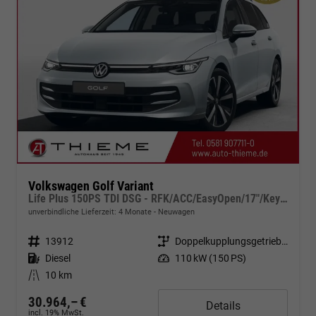
Volkswagen Golf Variant
Life Plus 150PS TDI DSG - RFK/ACC/EasyOpen/17"/Keyless
unverbindliche Lieferzeit:
4 Monate
Neuwagen
Fahrzeugnr.
13912
Getriebe
Doppelkupplungsgetriebe (DSG)
Kraftstoff
Diesel
Leistung
110 kW (150 PS)
Kilometerstand
10 km
30.964,– €
Details
incl. 19% MwSt.