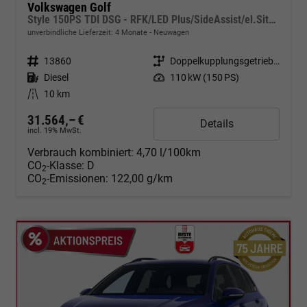
Volkswagen Golf
Style 150PS TDI DSG - RFK/LED Plus/SideAssist/el.Sitz/App
unverbindliche Lieferzeit:
4 Monate
Neuwagen
Fahrzeugnr.
13860
Getriebe
Doppelkupplungsgetriebe (DSG)
Kraftstoff
Diesel
Leistung
110 kW (150 PS)
Kilometerstand
10 km
31.564,– €
Details
incl. 19% MwSt.
Verbrauch kombiniert:
4,70 l/100km
CO
-Klasse:
D
2
CO
-Emissionen:
122,00 g/km
2