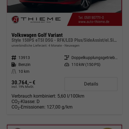
Volkswagen Golf Variant
Style 150PS eTSI DSG - RFK/LED Plus/SideAssist/el.Sitz/App
unverbindliche Lieferzeit:
4 Monate
Neuwagen
Fahrzeugnr.
13913
Getriebe
Doppelkupplungsgetriebe (DSG)
Kraftstoff
Benzin
Leistung
110 kW (150 PS)
Kilometerstand
10 km
30.764,– €
Details
incl. 19% MwSt.
Verbrauch kombiniert:
5,60 l/100km
CO
-Klasse:
D
2
CO
-Emissionen:
127,00 g/km
2