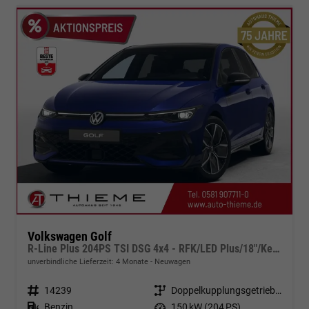
Volkswagen Golf
R-Line Plus 204PS TSI DSG 4x4 - RFK/LED Plus/18"/Keyless/ACC
unverbindliche Lieferzeit:
4 Monate
Neuwagen
Fahrzeugnr.
14239
Getriebe
Doppelkupplungsgetriebe (DSG)
Kraftstoff
Benzin
Leistung
150 kW (204 PS)