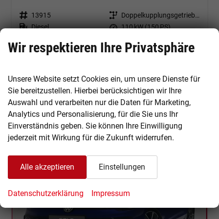
Fahrzeugnr.
13915
Getriebe
Doppelkupplungsgetriebe (DSG)
Kraftstoff
Diesel
Leistung
110 kW (150 PS)
Kilometerstand
10 km
Wir respektieren Ihre Privatsphäre
32.364,– €
Details
incl. 19% MwSt.
Unsere Website setzt Cookies ein, um unsere Dienste für
Verbrauch kombiniert:
4,70 l/100km
CO
-Klasse:
D
Sie bereitzustellen. Hierbei berücksichtigen wir Ihre
2
CO
-Emissionen:
122,00 g/km
Auswahl und verarbeiten nur die Daten für Marketing,
2
Analytics und Personalisierung, für die Sie uns Ihr
Einverständnis geben. Sie können Ihre Einwilligung
jederzeit mit Wirkung für die Zukunft widerrufen.
Alle akzeptieren
Einstellungen
Datenschutzerklärung
Impressum