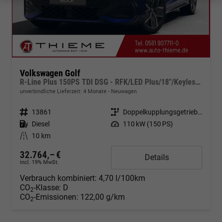
Volkswagen Golf
R-Line Plus 150PS TDI DSG - RFK/LED Plus/18"/Keyless/ACC
unverbindliche Lieferzeit:
4 Monate
Neuwagen
Fahrzeugnr.
13861
Getriebe
Doppelkupplungsgetriebe (DSG)
Kraftstoff
Diesel
Leistung
110 kW (150 PS)
Kilometerstand
10 km
32.764,– €
Details
incl. 19% MwSt.
Verbrauch kombiniert:
4,70 l/100km
CO
-Klasse:
D
2
CO
-Emissionen:
122,00 g/km
2