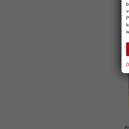
b
v
P
k
w
D
Pr