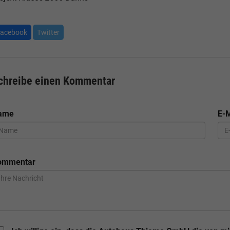
acebook
Twitter
chreibe einen Kommentar
ame
E-M
ommentar