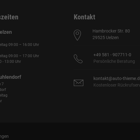
szeiten
Kontakt
Hambrocker Str. 80
elzen
29525 Uelzen
eitag 09:00 – 16:00 Uhr
+49 581 - 907711-0
eitag 09:00 – 17:00 Uhr
Persönliche Beratung
 - 13:00 Uhr
uhlendorf
kontakt@auto-thieme.d
e 7
Kostenloser Rückrufser
dorf
eitag
r
ungen