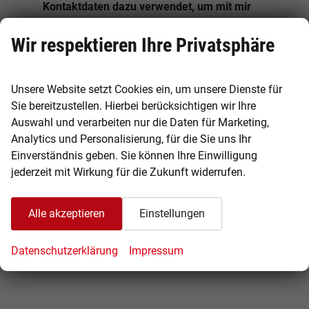
Kontaktdaten dazu verwendet, um mit mir
anlässlich meiner Kontaktaufnahme in
Verbindung zu treten, in diesem Zusammenhang
Wir respektieren Ihre Privatsphäre
zu kommunizieren und meine Anfrage zu
bearbeiten und abzuwickeln. Dies gilt
Unsere Website setzt Cookies ein, um unsere Dienste für
insbesondere für die Verwendung der E-Mail-
Sie bereitzustellen. Hierbei berücksichtigen wir Ihre
Adresse und der Telefonnummer zu den
Auswahl und verarbeiten nur die Daten für Marketing,
vorgenannten Zwecken.
Analytics und Personalisierung, für die Sie uns Ihr
Die Datenschutzerklärung kann hier eingesehen
Einverständnis geben. Sie können Ihre Einwilligung
werden.
jederzeit mit Wirkung für die Zukunft widerrufen.
Ich bin kein Roboter
Alle akzeptieren
Einstellungen
Datenschutzerklärung
Impressum
Kommentar abschicken